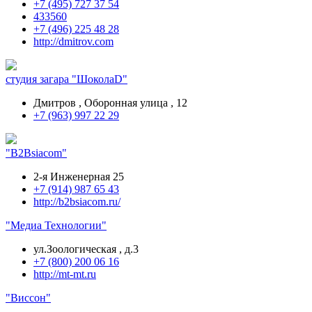
+7 (495) 727 37 54
433560
+7 (496) 225 48 28
http://dmitrov.com
студия загара "ШоколаD"
Дмитров , Оборонная улица , 12
+7 (963) 997 22 29
"В2Вsiacom"
2-я Инженерная 25
+7 (914) 987 65 43
http://b2bsiacom.ru/
"Медиа Технологии"
ул.Зоологическая , д.3
+7 (800) 200 06 16
http://mt-mt.ru
"Виссон"