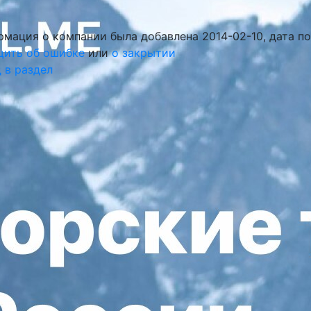
мация о компании была добавлена 2014-02-10, дата п
щить об ошибке
или
о закрытии
 в раздел