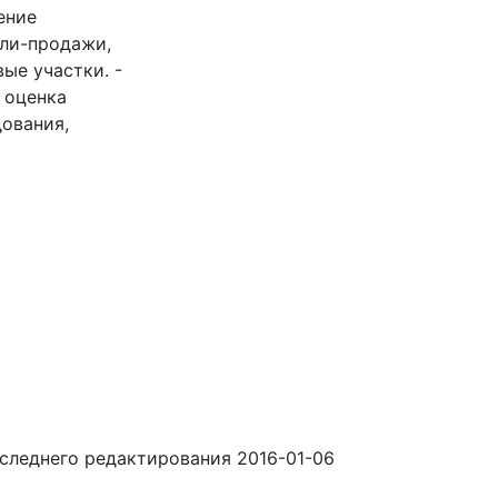
ение
пли-продажи,
ые участки. -
 оценка
дования,
оследнего редактирования 2016-01-06