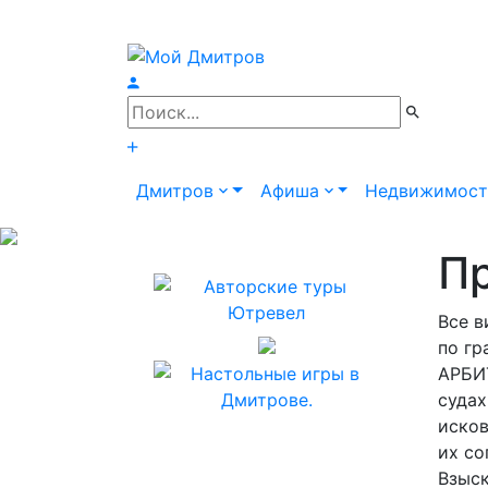
Дмитров
Афиша
Недвижимос
П
Все в
по гр
АРБИТ
судах
исков
их со
Взыск