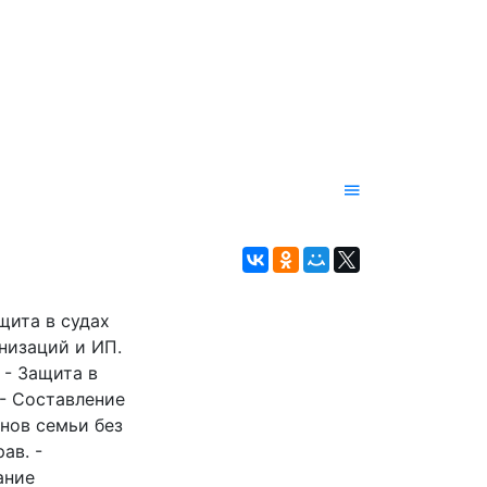
а
щита в судах
низаций и ИП.
 - Защита в
- Составление
енов семьи без
ав. -
ание