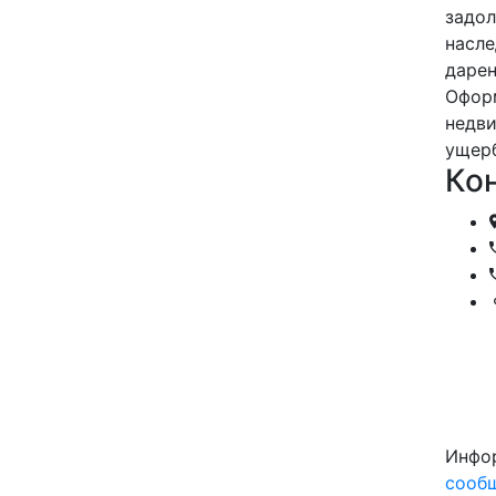
задол
насле
дарен
Оформ
недви
ущерб
Ко
Инфор
сооб