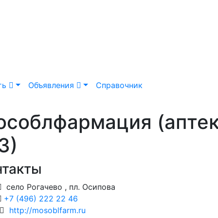
ть
Объявления
Справочник
особлфармация (апте
3)
нтакты
село Рогачево , пл. Осипова
+7 (496) 222 22 46
http://mosoblfarm.ru