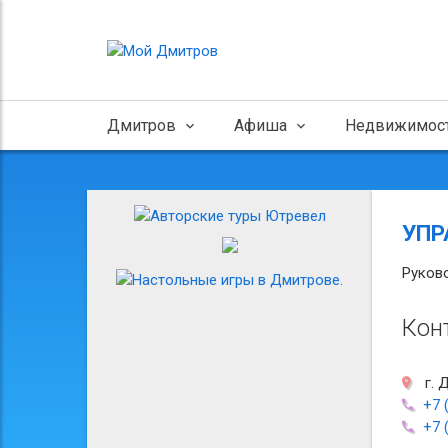
Дмитров
Афиша
Недвижимос
УПР
Руков
Кон
г. 
+7 
+7 