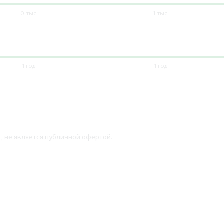
0 тыс.
1 тыс.
1 год
1 год
 не является публичной офертой.