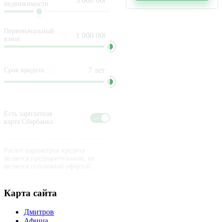
недвижимости
Первоначальный
взнос
Срок кредита
Есть зарплатная
карта Сбербанка
Расчет параметров кредита
является предварительным, не
является публичной офертой.
Карта сайта
Дмитров
Афиша