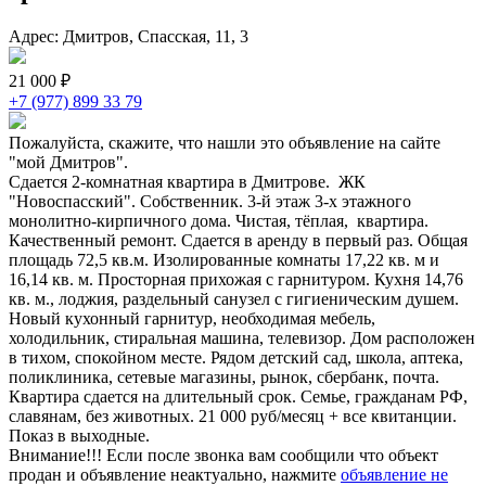
Адрес: Дмитров, Спасская, 11, 3
21 000 ₽
+7 (977) 899 33 79
Пожалуйста, скажите, что нашли это объявление на сайте
"мой Дмитров".
Сдается 2-комнатная квартира в Дмитрове. ЖК
"Новоспасский". Собственник. 3-й этаж 3-х этажного
монолитно-кирпичного дома. Чистая, тёплая, квартира.
Качественный ремонт. Сдается в аренду в первый раз. Общая
площадь 72,5 кв.м. Изолированные комнаты 17,22 кв. м и
16,14 кв. м. Просторная прихожая с гарнитуром. Кухня 14,76
кв. м., лоджия, раздельный санузел с гигиеническим душем.
Новый кухонный гарнитур, необходимая мебель,
холодильник, стиральная машина, телевизор. Дом расположен
в тихом, спокойном месте. Рядом детский сад, школа, аптека,
поликлиника, сетевые магазины, рынок, сбербанк, почта.
Квартира сдается на длительный срок. Семье, гражданам РФ,
славянам, без животных. 21 000 руб/месяц + все квитанции.
Показ в выходные.
Внимание!!! Если после звонка вам сообщили что объект
продан и объявление неактуально, нажмите
объявление не