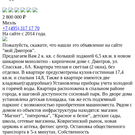
2 800 000 ₽
Миэль
+7 (495) 317 17 70
На сайте с 2014 года.
Пожалуйста, скажите, что нашли это объявление на сайте
"мой Дмитров".
Предлагаем Вам 2 к. кв. с большой лоджией 6,5 кв.м. в новом
шикарном монолитно - кирпичном доме г. Дмитров, ул.
Спасская , 6А. Квартира теплая и светлая (2 окна), без
отделки. В квартире предусмотрены кухня-гостинная 17,4
кв.м. и спальня 14,8, Также в квартире имеются две
кладовые(гардеробные) Установлены приборы учета холодной
и горячей воды. Квартира расположена в спальном районе
города, в шаговой доступности сосновый парк. Во дворе дома
установлена детская площадка, так же есть подземный
паркинг с возможностью приобретения машиноместа. Рядом с
домом из объектов инфраструктуры находятся: магазин
"Магнит", "пятерочка", "Красное и белое", детские сады,
школа, сетевые магазины, Ковригинский рынок, новая
церковь и аптека, фитнес центр. Остановка общественного
транспорта в 5-х минутах. Собственность