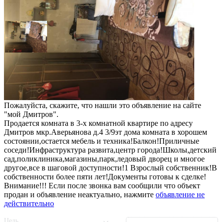
1 100 000 ₽
Мария
+7 (926) 866 08 84
На сайте с 2015 года.
Пожалуйста, скажите, что нашли это объявление на сайте
"мой Дмитров".
Продается комната в 3-х комнатной квартире по адресу
Дмитров мкр.Аверьянова д.4 3/9эт дома комната в хорошем
состоянии,остается мебель и техника!Балкон!Приличные
соседи!Инфраструктура развита,центр города!Школы,детский
сад,поликлиника,магазины,парк,ледовый дворец и многое
другое,все в шаговой доступности!1 Взрослый собственник!В
собственности более пяти лет!Документы готовы к сделке!
Внимание!!! Если после звонка вам сообщили что объект
продан и объявление неактуально, нажмите
объявление не
действительно
Цель