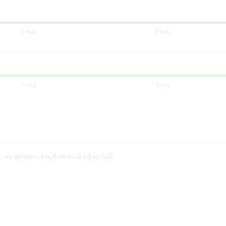
0 тыс.
1 тыс.
1 год
1 год
 не является публичной офертой.