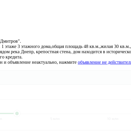
 Дмитров".
1 этаже 3 этажного дома,общая площадь 48 кв.м.,жилая 30 кв.м., 
дом река Днепр, крепостная стена, дом находится в историческо
о кредита.
ан и объявление неактуально, нажмите
объявление не действител
н.
5 млн.
10 млн.