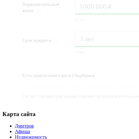
Первоначальный
взнос
0 тыс.
Срок
кредита
0 мес.
Есть зарплатная карта Сбербанка
Расчет параметров кредита является предварительным,
Карта сайта
Дмитров
Афиша
Недвижимость