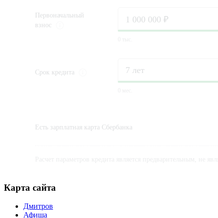
Первоначальный
взнос
0 тыс.
Срок
кредита
0 мес.
Есть зарплатная карта Сбербанка
Расчет параметров кредита является предварительным, не яв
Карта сайта
Дмитров
Афиша