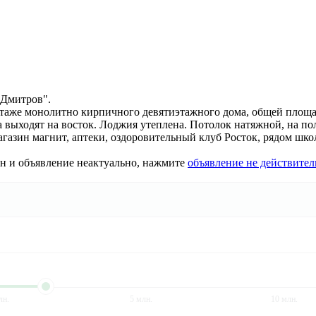
 Дмитров".
 этаже монолитно кирпичного девятиэтажного дома, общей площад
выходят на восток. Лоджия утеплена. Потолок натяжной, на полу
магазин магнит, аптеки, оздоровительный клуб Росток, рядом шк
ан и объявление неактуально, нажмите
объявление не действител
лн.
5 млн.
10 млн.