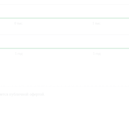
0 тыс.
1 тыс.
1 год
1 год
ляется публичной офертой.