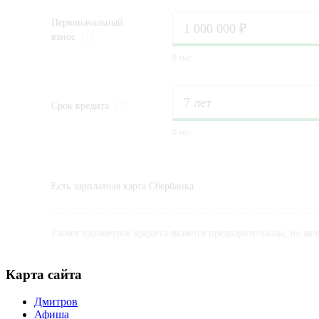
Первоначальный
взнос
0 тыс.
Срок
кредита
0 мес.
Есть зарплатная карта Сбербанка
Расчет параметров кредита является предварительным, не яв
Карта сайта
Дмитров
Афиша