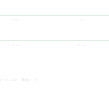
0 тыс.
1 тыс.
1 год
1 год
ляется публичной офертой.