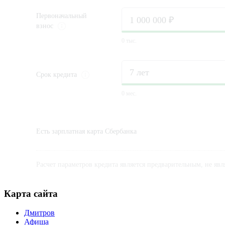
Первоначальный
взнос
0 тыс.
Срок
кредита
0 мес.
Есть зарплатная карта Сбербанка
Расчет параметров кредита является предварительным, не яв
Карта сайта
Дмитров
Афиша