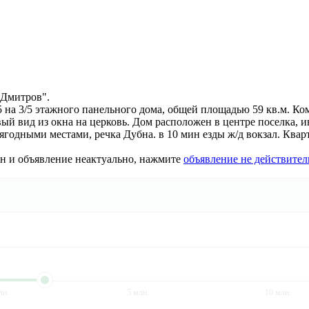
 Дмитров".
 на 3/5 этажного панельного дома, общей площадью 59 кв.м. Ком
й вид из окна на церковь. Дом расположен в центре поселка, ин
ягодными местами, речка Дубна. в 10 мин езды ж/д вокзал. Квар
ан и объявление неактуально, нажмите
объявление не действител
лн.
5 млн.
10 млн.