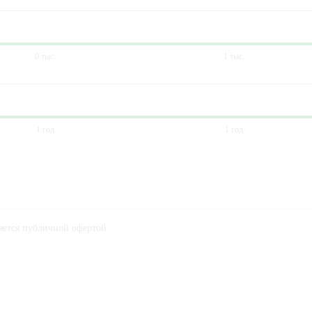
0 тыс.
1 тыс.
1 год
1 год
ляется публичной офертой.