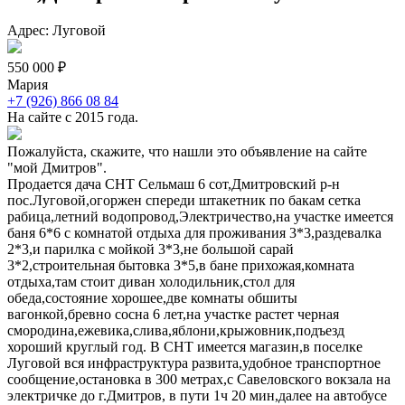
Адрес: Луговой
550 000 ₽
Мария
+7 (926) 866 08 84
На сайте с 2015 года.
Пожалуйста, скажите, что нашли это объявление на сайте
"мой Дмитров".
Продается дача СНТ Сельмаш 6 сот,Дмитровский р-н
пос.Луговой,огоржен спереди штакетник по бакам сетка
рабица,летний водопровод,Электричество,на участке имеется
баня 6*6 с комнатой отдыха для проживания 3*3,раздевалка
2*3,и парилка с мойкой 3*3,не большой сарай
3*2,строительная бытовка 3*5,в бане прихожая,комната
отдыха,там стоит диван холодильник,стол для
обеда,состояние хорошее,две комнаты обшиты
вагонкой,бревно сосна 6 лет,на участке растет черная
смородина,ежевика,слива,яблони,крыжовник,подъезд
хороший круглый год. В СНТ имеется магазин,в поселке
Луговой вся инфраструктура развита,удобное транспортное
сообщение,остановка в 300 метрах,с Савеловского вокзала на
электричке до г.Дмитров, в пути 1ч 20 мин,далее на автобусе