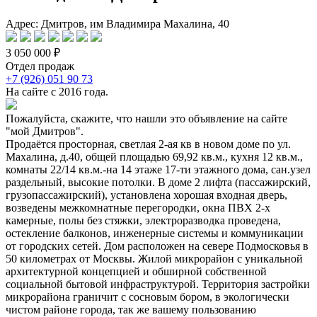
Адрес: Дмитров, им Владимира Махалина, 40
3 050 000 ₽
Отдел продаж
+7 (926) 051 90 73
На сайте с 2016 года.
Пожалуйста, скажите, что нашли это объявление на сайте
"мой Дмитров".
Продаётся просторная, светлая 2-ая кв в новом доме по ул.
Махалина, д.40, общей площадью 69,92 кв.м., кухня 12 кв.м.,
комнаты 22/14 кв.м.-на 14 этаже 17-ти этажного дома, cан.узел
раздельный, высокие потолки. В доме 2 лифта (пассажирский,
грузопассажирский), установлена хорошая входная дверь,
возведены межкомнатные перегородки, окна ПВХ 2-х
камерные, полы без стяжки, электроразводка проведена,
остекление балконов, инженерные системы и коммуникации
от городских сетей. Дом расположен на севере Подмосковья в
50 километрах от Москвы. Жилой микрорайон с уникальной
архитектурной концепцией и обширной собственной
социальной бытовой инфраструктурой. Территория застройки
микрорайона граничит c сосновым бором, в экологически
чистом районе города, так же вашему пользованию