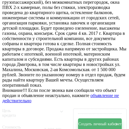
грузопассажирский), без межкомнатных перегородок, окна
ПВХ 2-х камерные, полы без стяжки, электроразводка
проведена до квартирного щитка, остекление балконов,
инженерные системы и коммуникации от городских сетей,
организация парковки, установка лавочек и организация
детской площадки. Будет проведено озеленение, высажены
газоны, охрана, консьерж. Срок сдачи 4 кв. 2017 г. Квартира в
собственности у строительной компании, все документы
собраны и квартира готова к сделке. Полная стоимость
квартиры в договоре. Продажа напрямую от застройщика. Мы
работаем с ипотекой, военной ипотекой, материнским
капиталом и субсидиями. Есть квартиры в других районах
города Дмитрова, в том числе квартиры в новостройках ул.
Махалина, Московская, 2-ая Комсомольская. от 1 500 000
рублей. Звоните по указанному номеру в отдел продаж, будем
рады найти квартиру Вашей мечты. Осуществляем
оперативный показ.
Внимание!!! Если после звонка вам сообщили что объект
продан и объявление неактуально, нажмите
объявление не
действительно
Цель
кредита
Создать личный кабинет
Стоимость