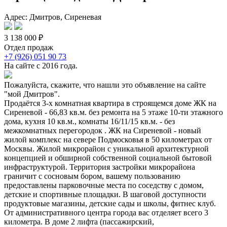
Адрес: Дмитров, Сиреневая
3 138 000 ₽
Отдел продаж
+7 (926) 051 90 73
На сайте с 2016 года.
Пожалуйста, скажите, что нашли это объявление на сайте
"мой Дмитров".
Продаётся 3-х комнатная квартира в строящемся доме ЖК на
Сиреневой - 66,83 кв.м. без ремонта на 5 этаже 10-ти этажного
дома, кухня 10 кв.м., комнаты 16/11/15 кв.м. - без
межкомнатных перегородок . ЖК на Сиреневой - новый
жилой комплекс на севере Подмосковья в 50 километрах от
Москвы. Жилой микрорайон с уникальной архитектурной
концепцией и обширной собственной социальной бытовой
инфраструктурой. Территория застройки микрорайона
граничит c сосновым бором, вашему пользованию
предоставлены парковочные места по соседству с домом,
детские и спортивные площадки. В шаговой доступности
продуктовые магазины, детские сады и школы, фитнес клуб.
От административного центра города вас отделяет всего 3
километра. В доме 2 лифта (пассажирский,