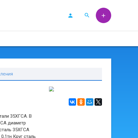
вления
тали 35XГCA. В
ГСА диаметр
 сталь 35ХГСА
0,1тн Круг сталь