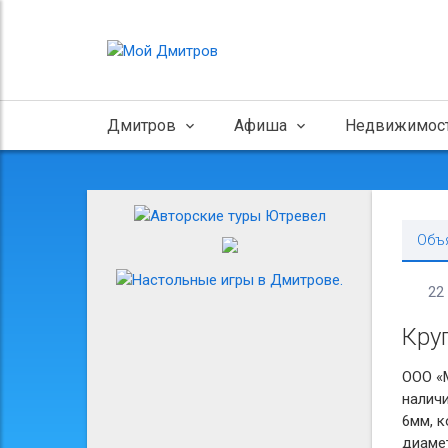
Дмитров
Афиша
Недвижимос
Объ
22
Кру
ООО «М
налич
6мм, к
диамет