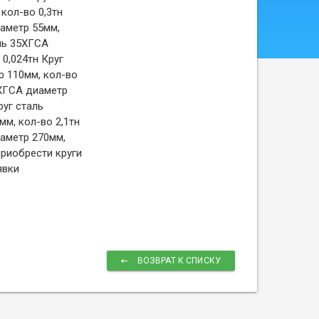
кол-во 0,3тн
иаметр 55мм,
аль 35ХГСА
 0,024тн Круг
р 110мм, кол-во
5ХГСА диаметр
руг сталь
м, кол-во 2,1тн
иаметр 270мм,
приобрести круги
явки
ВОЗВРАТ К СПИСКУ