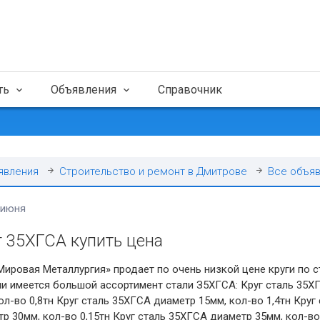
ть
Объявления
Справочник
явления
Строительство и ремонт в Дмитрове
Все объя
 июня
г 35ХГСА купить цена
ировая Металлургия» продает по очень низкой цене круги по с
ии имеется большой ассортимент стали З5ХГСА: Круг сталь 35Х
ол-во 0,8тн Круг сталь 35ХГСА диаметр 15мм, кол-во 1,4тн Круг
р 30мм, кол-во 0,15тн Круг сталь 35ХГСА диаметр 35мм, кол-во 