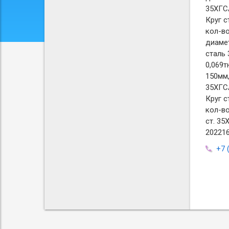
35ХГСА
Круг с
кол-во
диамет
сталь 
0,069т
150мм,
35ХГСА
Круг с
кол-во
ст. 35
202216
+7 