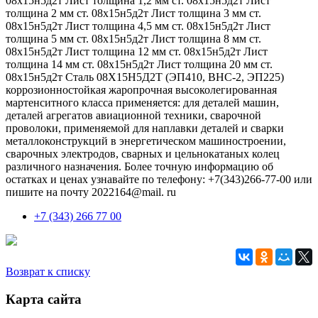
08х15н5д2т Лист толщина 1,2 мм ст. 08х15н5д2т Лист
толщина 2 мм ст. 08х15н5д2т Лист толщина 3 мм ст.
08х15н5д2т Лист толщина 4,5 мм ст. 08х15н5д2т Лист
толщина 5 мм ст. 08х15н5д2т Лист толщина 8 мм ст.
08х15н5д2т Лист толщина 12 мм ст. 08х15н5д2т Лист
толщина 14 мм ст. 08х15н5д2т Лист толщина 20 мм ст.
08х15н5д2т Сталь 08Х15Н5Д2Т (ЭП410, ВНС-2, ЭП225)
коррозионностойкая жаропрочная высоколегированная
мартенситного класса применяется: для деталей машин,
деталей агрегатов авиационной техники, сварочной
проволоки, применяемой для наплавки деталей и сварки
металлоконструкций в энергетическом машиностроении,
сварочных электродов, сварных и цельнокатаных колец
различного назначения. Более точную информацию об
остатках и ценах узнавайте по телефону: +7(343)266-77-00 или
пишите на почту 2022164@mail. ru
+7 (343) 266 77 00
Возврат к списку
Карта сайта