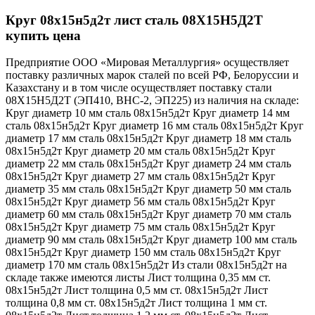
Круг 08х15н5д2т лист сталь 08X15H5Д2T
купить цена
Предприятие ООО «Мировая Металлургия» осуществляет
поставку различных марок сталей по всей РФ, Белоруссии и
Казахстану и в том числе осуществляет поставку стали
08Х15Н5Д2Т (ЭП410, ВНС-2, ЭП225) из наличия на складе:
Круг диаметр 10 мм сталь 08х15н5д2т Круг диаметр 14 мм
сталь 08х15н5д2т Круг диаметр 16 мм сталь 08х15н5д2т Круг
диаметр 17 мм сталь 08х15н5д2т Круг диаметр 18 мм сталь
08х15н5д2т Круг диаметр 20 мм сталь 08х15н5д2т Круг
диаметр 22 мм сталь 08х15н5д2т Круг диаметр 24 мм сталь
08х15н5д2т Круг диаметр 27 мм сталь 08х15н5д2т Круг
диаметр 35 мм сталь 08х15н5д2т Круг диаметр 50 мм сталь
08х15н5д2т Круг диаметр 56 мм сталь 08х15н5д2т Круг
диаметр 60 мм сталь 08х15н5д2т Круг диаметр 70 мм сталь
08х15н5д2т Круг диаметр 75 мм сталь 08х15н5д2т Круг
диаметр 90 мм сталь 08х15н5д2т Круг диаметр 100 мм сталь
08х15н5д2т Круг диаметр 150 мм сталь 08х15н5д2т Круг
диаметр 170 мм сталь 08х15н5д2т Из стали 08х15н5д2т на
складе также имеются листы Лист толщина 0,35 мм ст.
08х15н5д2т Лист толщина 0,5 мм ст. 08х15н5д2т Лист
толщина 0,8 мм ст. 08х15н5д2т Лист толщина 1 мм ст.