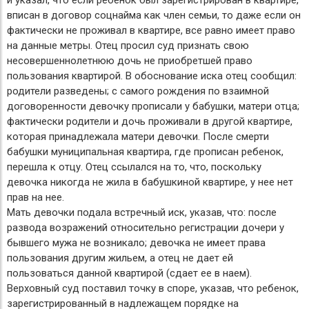
и указал, что если ребенок был зарегистрирован в квартире,
вписан в договор соцнайма как член семьи, то даже если он
фактически не проживал в квартире, все равно имеет право
на данные метры. Отец просил суд признать свою
несовершеннолетнюю дочь не приобретшей право
пользования квартирой. В обоснование иска отец сообщил:
родители разведены; с самого рождения по взаимной
договоренности девочку прописали у бабушки, матери отца;
фактически родители и дочь проживали в другой квартире,
которая принадлежала матери девочки. После смерти
бабушки муниципальная квартира, где прописан ребенок,
перешла к отцу. Отец ссылался на то, что, поскольку
девочка никогда не жила в бабушкиной квартире, у нее нет
прав на нее.
Мать девочки подала встречный иск, указав, что: после
развода возражений относительно регистрации дочери у
бывшего мужа не возникало; девочка не имеет права
пользования другим жильем, а отец не дает ей
пользоваться данной квартирой (сдает ее в наем).
Верховный суд поставил точку в споре, указав, что ребенок,
зарегистрированный в надлежащем порядке на