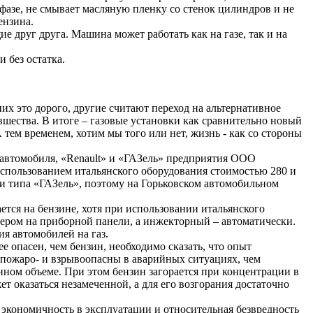
фазе, не смывает масляную пленку со стенок цилиндров и не
ензина.
е друг друга. Машина может работать как на газе, так и на
 без остатка.
их это дорого, другие считают переход на альтернативное
вшества. В итоге – газовые установки как сравнительно новый
ем временем, хотим мы того или нет, жизнь - как со стороны
а автомобиля, «Renault» и «ГАЗель» предприятия ООО
использованием итальянского оборудования стоимостью 280 и
ли типа «ГАЗель», поэтому на Горьковском автомобильном
тся на бензине, хотя при использовании итальянского
лером на приборной панели, а инжекторный – автоматически.
я автомобилей на газ.
е опасен, чем бензин, необходимо сказать, что опыт
е пожаро- и взрывоопасны в аварийных ситуациях, чем
енном объеме. При этом бензин загорается при концентрации в
ожет оказаться незамеченной, а для его возгорания достаточно
экономичность в эксплуатации и относительная безвредность