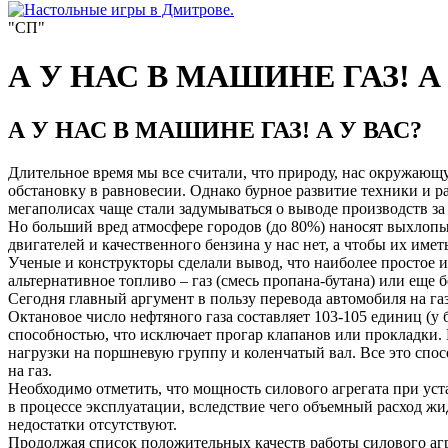
"СП"
А У НАС В МАШИНЕ ГАЗ! А
А У НАС В МАШИНЕ ГАЗ! А У ВАС?
Длительное время мы все считали, что природу, нас окружающу
обстановку в равновесии. Однако бурное развитие техники и р
мегаполисах чаще стали задумываться о выводе производств за 
Но больший вред атмосфере городов (до 80%) наносят выхлопы
двигателей и качественного бензина у нас нет, а чтобы их им
Ученые и конструкторы сделали вывод, что наиболее простое и
альтернативное топливо – газ (смесь пропана-бутана) или еще
Сегодня главный аргумент в пользу перевода автомобиля на га
Октановое число нефтяного газа составляет 103-105 единиц (у 
способностью, что исключает прогар клапанов или прокладки. 
нагрузки на поршневую группу и коленчатый вал. Все это спос
на газ.
Необходимо отметить, что мощность силового агрегата при уст
в процессе эксплуатации, вследствие чего объемный расход жи
недостатки отсутствуют.
Продолжая список положительных качеств работы силового агре