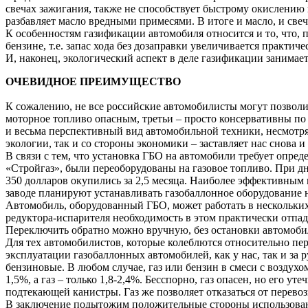
свечах зажигания, также не способствует быстрому окислению 
разбавляет масло вредными примесями. В итоге и масло, и свеч
К особенностям газификации автомобиля относится и то, что, п
бензине, т.е. запас хода без дозаправки увеличивается практичес
И, наконец, экологический аспект в деле газификации занимает 
ОЧЕВИДНОЕ ПРЕИМУЩЕСТВО
К сожалению, не все российские автомобилисты могут позволит
моторное топливо опасным, третьи – просто консервативны по 
и весьма перспективный вид автомобильной техники, несмотря 
экологии, так и со стороны экономики – заставляет нас снова и
В связи с тем, что установка ГБО на автомобили требует опре
«Стройгаз», были переоборудованы на газовое топливо. При дн
350 долларов окупились за 2,5 месяца. Наиболее эффективным
заводе планируют устанавливать газобаллонное оборудование 
Автомобиль, оборудованный ГБО, может работать в нескольких 
редуктора-испарителя необходимость в этом практически отпад
Переключить обратно можно вручную, без остановки автомобил
Для тех автомобилистов, которые колеблются относительно пере
эксплуатации газобаллонных автомобилей, как у нас, так и за 
бензиновые. В любом случае, газ или бензин в смеси с воздух
1,5%, а газ – только 1,8-2,4%. Бесспорно, газ опасен, но его у
подтекающей канистры. Газ же позволяет отказаться от перевоз
В заключение подытожим положительные стороны использования