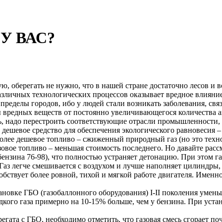
 У ВАС?
ю, оберегать не нужно, что в нашей стране достаточно лесов и
азличных технологических процессов оказывает вредное влияние 
пределы городов, ибо у людей стали возникать заболевания, свя
 вредных веществ от постоянно увеличивающегося количества ав
еть, надо перестроить соответствующие отрасли промышленности,
 дешевое средство для обеспечения экологического равновесия 
 более дешевое топливо – сжиженный природный газ (но это техн
зовое топливо – меньшая стоимость последнего. Но давайте расс
бензина 76-98), что полностью устраняет детонацию. При этом га
Газ легче смешивается с воздухом и лучше наполняет цилиндры,
обствует более ровной, тихой и мягкой работе двигателя. Именн
ановке ГБО (газобаллонного оборудования) I-II поколения умень
дкого газа примерно на 10-15% больше, чем у бензина. При уста
гата с ГБО, необходимо отметить, что газовая смесь сгорает по