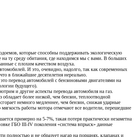
 водоемов, которые способны поддерживать экологическую
на ту среду обитания, где находимся мы с вами. В больших
занные с плохим качеством воздуха.
томобилей. И это, очевидно, надолго, так как современных
 что в ближайшие десятилетия нереально.
– это перевод автомобилей с бензиновыми двигателями на
ологии будущего).
мотрим и другие аспекты перевода автомобиля на газ.
з обладает более низкой, чем бензин, теплоотводной
 сгорает немного медленнее, чем бензин, снижая ударные
о мягкость работы мотора отмечают все водители, перешедшие
шается примерно на 5-7%, такая потеря практически незаметна
новке ГБО III-IV поколения «система впрыск» данные
чти полностью и не образует нагар на поршнях, клапанах и