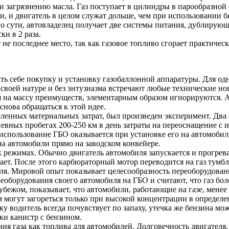
и загрязнению масла. Газ поступает в цилиндры в парообразной 
и, и двигатель в целом служат дольше, чем при использовании б
о сути, автовладелец получает две системы питания, дублирующи
ки в 2 раза.
не последнее место, так как газовое топливо сгорает практически
ь себе покупку и установку газобаллонной аппаратуры. Для одн
своей натуре и без энтузиазма встречают любые технические но
на массу преимуществ, элементарным образом игнорируются. А т
 снова обращаться к этой идее.
деленных материальных затрат, был произведен эксперимент. Дв
евных пробегах 200-250 км в день затраты на переоснащение с 
 использование ГБО оказывается при установке его на автомоби
на автомобили прямо на заводском конвейере.
режимах. Обычно двигатель автомобиля запускается и прогревае
ает. После этого карбюраторный мотор переводится на газ тумб
я. Мировой опыт показывает целесообразность переоборудовани
оборудования своего автомобиля на ГБО и считают, что газ боле
рубежом, показывает, что автомобили, работающие на газе, мене
ом могут загореться только при высокой концентрации в определ
течку водитель всегда почувствует по запаху, утечка же бензина м
ки канистр с бензином.
 газа как топлива для автомобилей. Долговечность двигателя, 