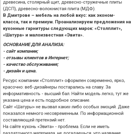
древесина, столярный щит, древесно-стружечные плиты
(ДСП), древесно-волокнистая плита (МДФ).
В Дмитрове – мебель на любой вкус: как эконом-
класса, так и премиум. Проанализируем предложения на
кухонные гарнитуры следующих марок: «Столплит»,
«Шатура» и малоизвестная «Эвита».
ОСНОВАНИЕ ДЛЯ АНАЛИЗА:
- сайт компании;
- отзывы клиентов в Интернет;
- качество обслуживания;
- дизайн и цена.
Ресурс компании «Столплит» оформлен современно, ярко,
красочно: веб-дизайнеры постарались на славу. За
информативность - высший бал. Найти модель легко, тут же
указана цена и есть подробное описание.
Сайт «Шатуры» не вызвал каких-либо особых эмоций. Даже
показался немного несовременным. По информационной
составляющей претензий нет.
На сайте кухонь «Эвита» - проблема. Если не иметь
раздаточного материала, не догадаешься, что название