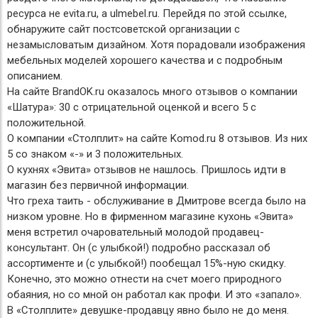
ресурса не evita.ru, а ulmebel.ru. Перейдя по этой ссылке,
обнаружите сайт постсоветской организации с
незамысловатым дизайном. Хотя порадовали изображения
мебельных моделей хорошего качества и с подробным
описанием.
На сайте BrandOK.ru оказалось много отзывов о компании
«Шатура»: 30 с отрицательной оценкой и всего 5 с
положительной.
О компании «Столплит» на сайте Komod.ru 8 отзывов. Из них
5 со знаком «-» и 3 положительных.
О кухнях «Эвита» отзывов не нашлось. Пришлось идти в
магазин без первичной информации.
Что греха таить - обслуживание в Дмитрове всегда было на
низком уровне. Но в фирменном магазине кухонь «Эвита»
меня встретил очаровательный молодой продавец-
консультант. Он (с улыбкой!) подробно рассказал об
ассортименте и (с улыбкой!) пообещал 15%-ную скидку.
Конечно, это можно отнести на счет моего природного
обаяния, но со мной он работал как профи. И это «запало».
В «Столплите» девушке-продавцу явно было не до меня.