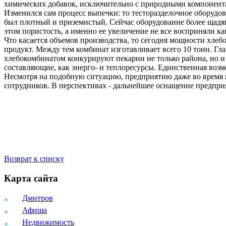
химических добавок, исключительно с природными компонентами
Изменился сам процесс выпечки: то тесторазделочное оборудован
был плотный и приземистый. Сейчас оборудование более щадя
этом пористость, а именно ее увеличение не все восприняли ка
Что касается объемов производства, то сегодня мощности хлеб
продукт. Между тем комбинат изготавливает всего 10 тонн. Гл
хлебокомбинатом конкурируют пекарни не только района, но и в
составляющие, как энерго- и теплоресурсы. Единственная возм
Несмотря на подобную ситуацию, предприятию даже во время гл
сотрудников. В перспективах - дальнейшее оснащение предпр
Возврат к списку
Карта сайта
Дмитров
Афиша
Недвижимость