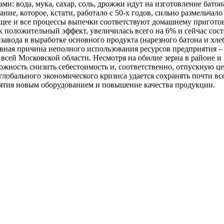
: вода, мука, сахар, соль, дрожжи идут на изготовление батона
ие, которое, кстати, работало с 50-х годов, сильно размельчало
щее и все процессы выпечки соответствуют домашнему пригото
к положительный эффект, увеличилась всего на 6% и сейчас сост
озавода в выработке основного продукта (нарезного батона и хл
авная причина неполного использования ресурсов предприятия –
сей Московской области. Несмотря на обилие зерна в районе и Р
ожность снизить себестоимость и, соответственно, отпускную це
обального экономического кризиса удается сохранять почти все
иятия новым оборудованием и повышение качества продукции.