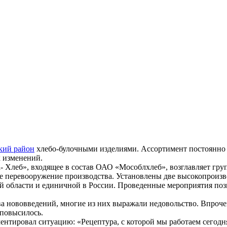
кий район
хлебо-булочными изделиями. Ассортимент постоянно р
х изменений.
- Хлеб», входящее в состав ОАО «Мособлхлеб», возглавляет гру
ое перевооружение производства. Установлены две высокопроизв
ой области и единичной в России. Проведенные мероприятия по
 нововведений, многие из них выражали недовольство. Впрочем,
 повысилось.
ировал ситуацию: «Рецептура, с которой мы работаем сегодня,