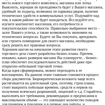
места нового торгового комплекса, магазина или лотка.
Выяснить, хорошая ли проходимость будет у Вашего магазина,
удобный ли подъезд, возможна ли парковка рядом, наличие
технических удобств и коммунальных услуг. Подумайте над
тем, в каком районе он будет находиться. Исследуйте его,
изучите контингент населения, его потребности и
покупательские способности. Правильно выбранное место –
залог Вашего успеха, а также возможность экономии на
технических вопросах. Будете ли Вы покупать, арендовать
или строить помещение для своего магазина, необходимо
сразу решить все правовые вопросы.
Хорошим шагом на начальном этапе развития своего
торгового дела станет разработка бизнес-плана. Причем,
неважно, каких размеров магазин Вы планируете, - бизнес-
план обеспечит последовательность действий даже при
открытии небольшой торговой точки.
Когда идея сформирована, можно переходить к ее
воплощению. На данном этапе главным становится процесс
сбора документов. Бюрократическая волокита чаще всего
растягивается на длительный срок, поэтому, строя планы,
стоит выкроить побольше времени, средств и нервов на
получение всяческих разрешений, лицензий и т.д. Старайтесь
выполнять все требования, рекомендации и предписания в
максимальном объеме — это уменьшит количество поводов
для проверок и придирок и в первые дни работы, и