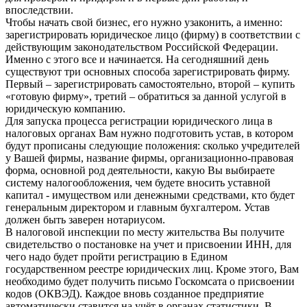
впоследствии.
Чтобы начать свой бизнес, его нужно узаконить, а именно:
зарегистрировать юридическое лицо (фирму) в соответствии с
действующим законодательством Российской Федерации.
Именно с этого все и начинается. На сегодняшний день
существуют три основных способа зарегистрировать фирму.
Первый – зарегистрировать самостоятельно, второй – купить
«готовую фирму», третий – обратиться за данной услугой в
юридическую компанию.
Для запуска процесса регистрации юридического лица в
налоговых органах Вам нужно подготовить устав, в котором
будут прописаны следующие положения: сколько учредителей
у Вашей фирмы, название фирмы, организационно-правовая
форма, основной род деятельности, какую Вы выбираете
систему налогообложения, чем будете вносить уставной
капитал - имуществом или денежными средствами, кто будет
генеральным директором и главным бухгалтером. Устав
должен быть заверен нотариусом.
В налоговой инспекции по месту жительства Вы получите
свидетельство о постановке на учет и присвоении ИНН, для
чего надо будет пройти регистрацию в Едином
государственном реестре юридических лиц. Кроме этого, Вам
необходимо будет получить письмо Госкомсата о присвоении
кодов (ОКВЭД). Каждое вновь созданное предприятие
автоматически ставится на учёт в органах статистики. В