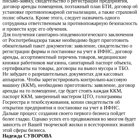
письмо-заявку, свидетельство о регистрации предприятия,
договор аренды помещения, поэтажный план БТИ, договор об
установке противопожарной сигнализации, а также страховой
полис объекта. Кроме этого, следует назначить одного
сотрудника ответственным за противопожарную безопасность
и провести курс его обучения.
Для получения санитарно-эпидемиологического заключения
от Роспотребнадзора также необходимо будет приготовить
обязательный пакет документов: заявление, свидетельство о
регистрации фирмы и постановке на учет в ИФНС, договор
аренды, ассортиментный перечень товаров, медицинские
книжки работников магазина, санитарный паспорт объекта,
сертификаты на товары, договоры на вывоз мусора и ТБО.
Не забудьте о разрешительных документах для кассовых
аппаратов. Чтобы зарегистрировать контрольно-кассовую
машину (ККМ), необходимо приготовить: заявление, договор
аренды на то помещение, где будет стоять каждая ККМ,
паспорт ККМ, заверенный мастером ЦТО, голограммы
Госреестра и техобслуживания, копии свидетельств об
открытии предприятия и постановке на учет в ИФНС.
Дальше процесс создания своего первого бизнеса пойдет
более гладко. Однако успех его продвижения во многом будет
зависеть от Вашей творческой жилки и всесторонних знаний
этой сферы бизнеса.
Надежда СУВОРОВА