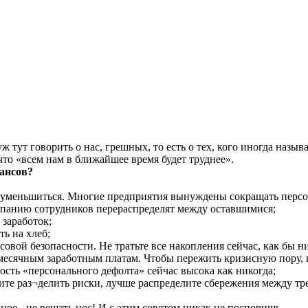
 уж тут говорить о нас, грешных, то есть о тех, кого иногда на
что «всем нам в ближайшее время будет труднее».
ансов?
ут уменьшиться. Многие предприятия вынуждены сокращать персо
мпанию сотрудников перераспределят между оставшимися;
 заработок;
ть на хлеб;
совой безопасности. Не тратьте все накопления сейчас, как бы ни
м месячным заработным платам. Чтобы пережить кризисную пору
ность «персонального дефолта» сейчас высока как никогда;
отите раз¬делить риски, лучше распределите сбережения между 
ное - не вешать нос! И с этим советом никак не поспоришь.