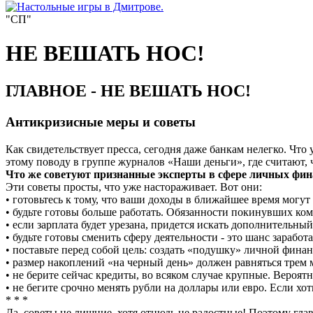
"СП"
НЕ ВЕШАТЬ НОС!
ГЛАВНОЕ - НЕ ВЕШАТЬ НОС!
Антикризисные меры и советы
Как свидетельствует пресса, сегодня даже банкам нелегко. Что
этому поводу в группе журналов «Наши деньги», где считают, 
Что же советуют признанные эксперты в сфере личных фин
Эти советы просты, что уже настораживает. Вот они:
• готовьтесь к тому, что ваши доходы в ближайшее время мог
• будьте готовы больше работать. Обязанности покинувших ко
• если зарплата будет урезана, придется искать дополнительный
• будьте готовы сменить сферу деятельности - это шанс заработа
• поставьте перед собой цель: создать «подушку» личной финан
• размер накоплений «на черный день» должен равняться тре
• не берите сейчас кредиты, во всяком случае крупные. Вероят
• не бегите срочно менять рубли на доллары или евро. Если х
* * *
Да, советы не лишние, хотя отнюдь не радостные! Поэтому глав