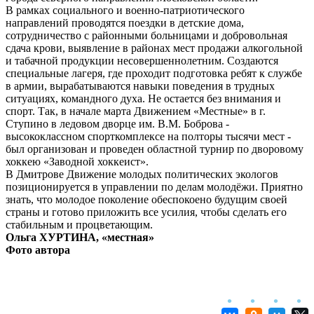
В рамках социального и военно-патриотического
направлений проводятся поездки в детские дома,
сотрудничество с районными больницами и добровольная
сдача крови, выявление в районах мест продажи алкогольной
и табачной продукции несовершеннолетним. Создаются
специальные лагеря, где проходит подготовка ребят к службе
в армии, вырабатываются навыки поведения в трудных
ситуациях, командного духа. Не остается без внимания и
спорт. Так, в начале марта Движением «Местные» в г.
Ступино в ледовом дворце им. В.М. Боброва -
высококлассном спорткомплексе на полторы тысячи мест -
был организован и проведен областной турнир по дворовому
хоккею «Заводной хоккеист».
В Дмитрове Движение молодых политических экологов
позиционируется в управлении по делам молодёжи. Приятно
знать, что молодое поколение обеспокоено будущим своей
страны и готово приложить все усилия, чтобы сделать его
стабильным и процветающим.
Ольга ХУРТИНА, «местная»
Фото автора