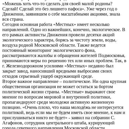
«Можешь хоть что-то сделать для своей малой родины?
Сделай! Сделай это без лишнего пафоса». Уже через год о
Движении, заявившем о себе масштабными акциями, знала
вся страна.
Сегодня основная работа «Местных» имеет несколько
направлений. Одно из важнейших, конечно, экологическое. В
его рамках активисты Движения провели десятки акций
экологического характера, борясь за чистоту земли, воды,
воздуха родной Московской области. Также ведется
постоянный мониторинг экологического фона,
рассматриваются жалобы и обращения жителей Подмосковья,
принимаются меры по решению тех или иных проблем. Так, в
г. Железнодорожном усилиями «Местных» недавно был
закрыт завод, наносивший вредными выбросами своих
отходов серьезный ущерб окружающей среде.
Второе важное направление – политическое. Ни одна крупная
общественная организация не может остаться за бортом
политической жизни страны. «Местные» выражают свое
мнение по вопросам мировой и внутренней политики,
пропагандируют среди молодежи активную жизненную
позицию. «Очень плохо, что наша молодёжь не интересуется
политикой, ведь если мы не будем иметь свое мнение, к нам и
прислушиваться никто не будет» - заявил на собрании С.
Агафонов, сотрудник центрального штаба, курирующий
города северного направления Московской области.