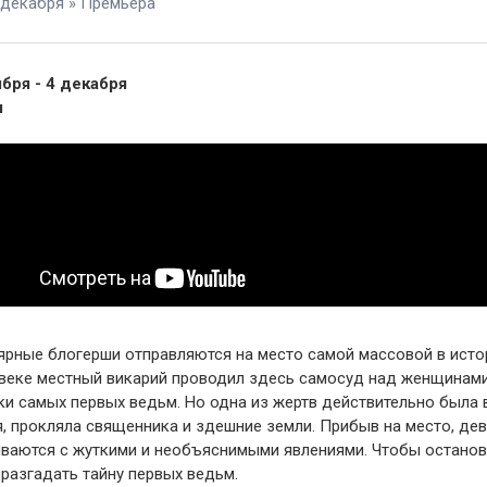
 декабря » Премьера
ября - 4 декабря
ы
ярные блогерши отправляются на место самой массовой в исто
 веке местный викарий проводил здесь самосуд над женщинами,
и самых первых ведьм. Но одна из жертв действительно была 
, прокляла священника и здешние земли. Прибыв на место, де
иваются с жуткими и необъяснимыми явлениями. Чтобы останови
разгадать тайну первых ведьм.