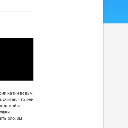
рии казни ведьм.
 считая, что они
ведьмой и,
вушки
ть зло, им