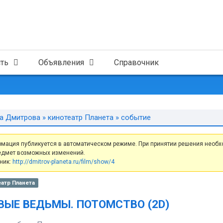
ть
Объявления
Справочник
а Дмитрова
»
кинотеатр Планета
» событие
мация публикуется в автоматическом режиме. При принятии решения необх
едмет возможных изменений.
ник:
http://dmitrov-planeta.ru/film/show/4
атр Планета
ВЫЕ ВЕДЬМЫ. ПОТОМСТВО (2D)