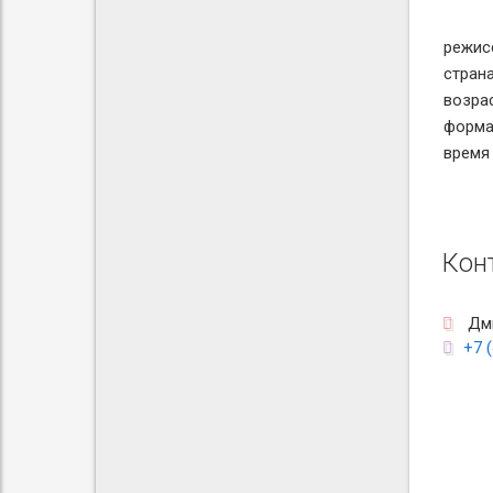
режис
стран
возра
форма
время
Кон
Дми
+7 