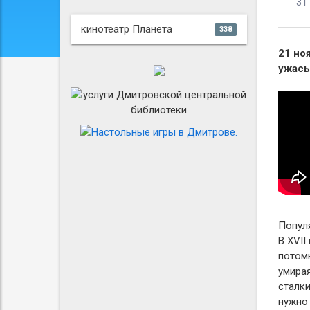
31
кинотеатр Планета
338
21 но
ужас
Попул
В XVII
потомк
умирая
сталк
нужно 