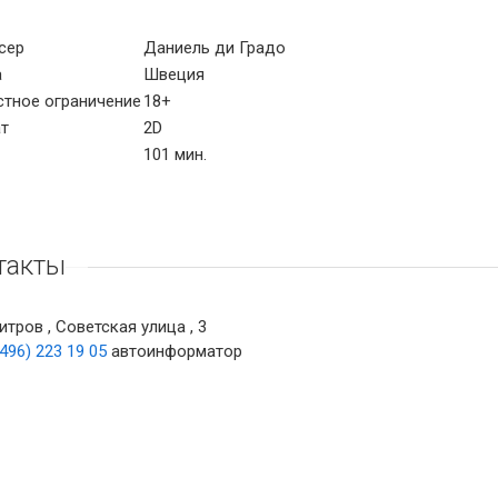
сер
Даниель ди Градо
а
Швеция
стное ограничение
18+
т
2D
101 мин.
такты
тров , Советская улица , 3
(496) 223 19 05
автоинформатор