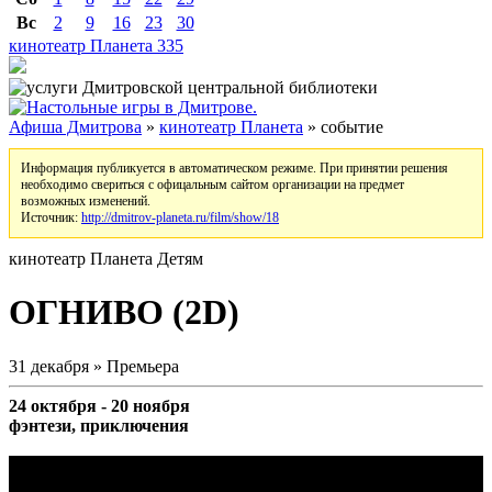
Вс
2
9
16
23
30
кинотеатр Планета
335
Афиша Дмитрова
»
кинотеатр Планета
» событие
Информация публикуется в автоматическом режиме. При принятии решения
необходимо свериться с офицальным сайтом организации на предмет
возможных изменений.
Источник:
http://dmitrov-planeta.ru/film/show/18
кинотеатр Планета
Детям
ОГНИВО (2D)
31 декабря » Премьера
24 октября - 20 ноября
фэнтези, приключения