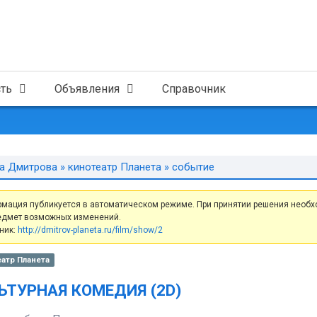
ть
Объявления
Справочник
а Дмитрова
»
кинотеатр Планета
» событие
мация публикуется в автоматическом режиме. При принятии решения необх
едмет возможных изменений.
ник:
http://dmitrov-planeta.ru/film/show/2
атр Планета
ЬТУРНАЯ КОМЕДИЯ (2D)