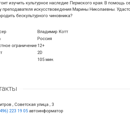
оит изучить культурное наследие Пермского края. В помощь с
у преподавателя искусствоведения Марины Николаевны. Удастс
ородить бескультурного чиновника?
сер
Владимир Котт
а
Россия
стное ограничение
12+
т
2D
105 мин.
такты
тров , Советская улица , 3
(496) 223 19 05
автоинформатор