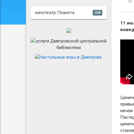
31
кинотеатр Планета
338
11 ию
коме
Цинич
привык
ничем 
Пастер
цинич
станов