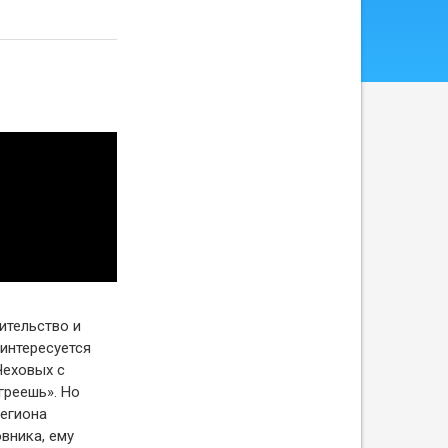
ительство и
 интересуется
Чеховых с
греешь». Но
региона
овника, ему