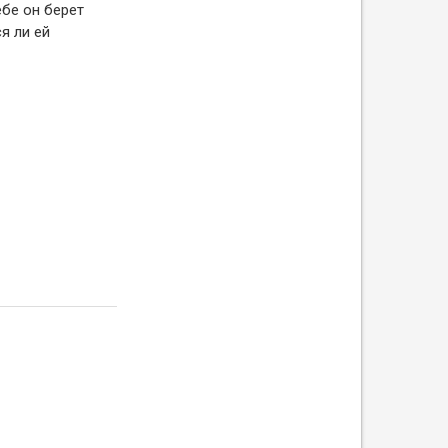
ебе он берет
я ли ей