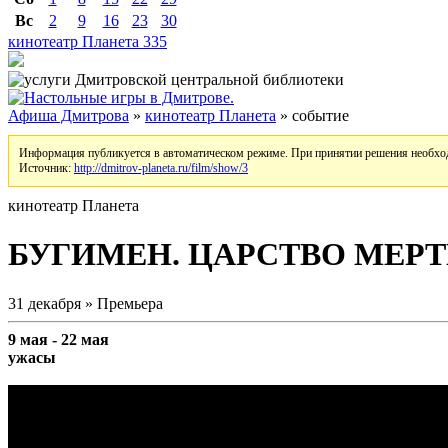
Вс
2
9
16
23
30
кинотеатр Планета
335
Афиша Дмитрова
»
кинотеатр Планета
» событие
Информация публикуется в автоматическом режиме. При принятии решения необход
Источник:
http://dmitrov-planeta.ru/film/show/3
кинотеатр Планета
БУГИМЕН. ЦАРСТВО МЕРТ
31 декабря » Премьера
9 мая - 22 мая
ужасы