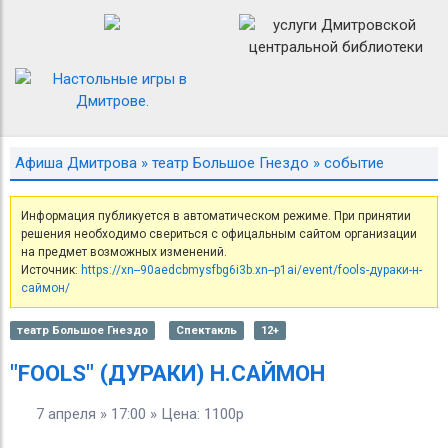
Афиша Дмитрова
»
театр Большое Гнездо
» событие
Информация публикуется в автоматическом режиме. При принятии
решения необходимо свериться с офицальным сайтом организации
на предмет возможных изменений.
Источник:
https://xn--90aedcbmysfbg6i3b.xn--p1ai/event/fools-дураки-н-
саймон/
театр Большое Гнездо
Спектакль
12+
"FOOLS" (ДУРАКИ) Н.САЙМОН
7 апреля » 17:00 » Цена: 1100р