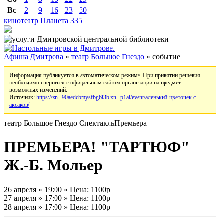
Вс
2
9
16
23
30
кинотеатр Планета
335
Афиша Дмитрова
»
театр Большое Гнездо
» событие
Информация публикуется в автоматическом режиме. При принятии решения
необходимо свериться с офицальным сайтом организации на предмет
возможных изменений.
Источник:
https://xn--90aedcbmysfbg6i3b.xn--p1ai/event/аленький-цветочек-с-
аксаков/
театр Большое Гнездо
Спектакль
Премьера
ПРЕМЬЕРА! "ТАРТЮФ"
Ж.-Б. Мольер
26 апреля » 19:00 » Цена: 1100р
27 апреля » 17:00 » Цена: 1100р
28 апреля » 17:00 » Цена: 1100р