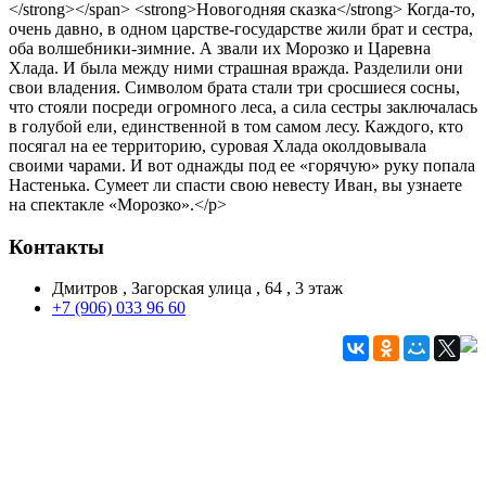
</strong></span> <strong>Новогодняя сказка</strong> Когда-то,
очень давно, в одном царстве-государстве жили брат и сестра,
оба волшебники-зимние. А звали их Морозко и Царевна
Хлада. И была между ними страшная вражда. Разделили они
свои владения. Символом брата стали три сросшиеся сосны,
что стояли посреди огромного леса, а сила сестры заключалась
в голубой ели, единственной в том самом лесу. Каждого, кто
посягал на ее территорию, суровая Хлада околдовывала
своими чарами. И вот однажды под ее «горячую» руку попала
Настенька. Сумеет ли спасти свою невесту Иван, вы узнаете
на спектакле «Морозко».</p>
Контакты
Дмитров , Загорская улица , 64 , 3 этаж
+7 (906) 033 96 60