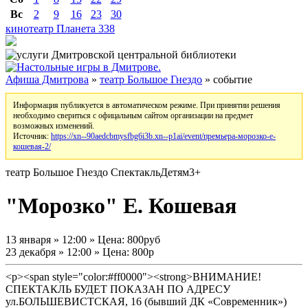
Вс
2
9
16
23
30
кинотеатр Планета
338
Афиша Дмитрова
»
театр Большое Гнездо
» событие
Информация публикуется в автоматическом режиме. При принятии решения
необходимо свериться с офицальным сайтом организации на предмет
возможных изменений.
Источник:
https://xn--90aedcbmysfbg6i3b.xn--p1ai/event/премьера-морозко-е-
кошевая-2/
театр Большое Гнездо
Спектакль
Детям
3+
"Морозко" Е. Кошевая
13 января » 12:00 » Цена: 800руб
23 декабря » 12:00 » Цена: 800р
<p><span style="color:#ff0000"><strong>ВНИМАНИЕ!
СПЕКТАКЛЬ БУДЕТ ПОКАЗАН ПО АДРЕСУ
ул.БОЛЬШЕВИСТСКАЯ, 16 (бывший ДК «Современник»)