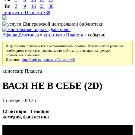
Вс
2
9
16
23
30
кинотеатр Планета
338
Афиша Дмитрова
»
кинотеатр Планета
» событие
Информация публикуется в автоматическом режиме. При принятии решения
необходимо свериться с офицальным сайтом организации на предмет
возможных изменений.
Источник:
http://dmitrov-planeta.ru/film/show/6
кинотеатр Планета
ВАСЯ НЕ В СЕБЕ (2D)
1 ноября » 09:25
12 октября - 1 ноября
комедия, фантастика