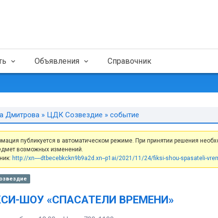
ть
Объявления
Справочник
а Дмитрова
»
ЦДК Созвездие
» событие
мация публикуется в автоматическом режиме. При принятии решения необх
едмет возможных изменений.
ник:
http://xn----dtbecebkckn9b9a2d.xn--p1ai/2021/11/24/fiksi-shou-spasateli-vre
озвездие
СИ-ШОУ «СПАСАТЕЛИ ВРЕМЕНИ»