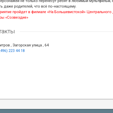
ерсонажей не только перенесут ребят в любимый мультфильм, н
ь даже родителей, что всё по-настоящему.
риятие пройдет в филиале «На Большевистской» Центрального
уры «Созвездие»
такты
тров , Загорская улица , 64
(496) 223 44 18