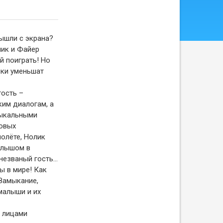
вышли с экрана?
лик и Файер
й поиграть! Но
ики уменьшат
гость –
им диалогам, а
зыкальными
товых
олёте, Нолик
алышом в
 незваный гость…
ы в мире! Как
 Замыкание,
малыши и их
и лицами