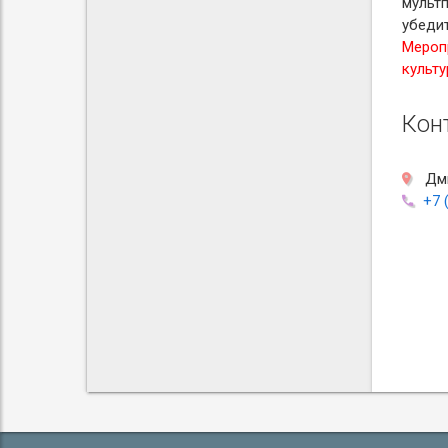
мультп
убедит
Мероп
культ
Кон
Дми
+7 