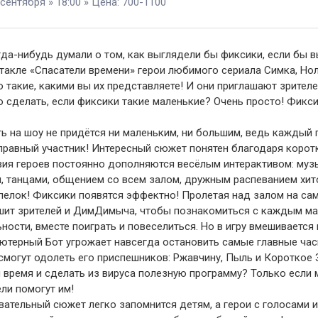
 сентября » 18:00 » Цена: 700-1100
да-нибудь думали о том, как выглядели бы фиксики, если бы 
такле «Спасатели времени» герои любимого сериала Симка, Но
 такие, какими вы их представляете! И они приглашают зрителе
о сделать, если фиксики такие маленькие? Очень просто! Фикс
ь на шоу не придётся ни маленьким, ни большим, ведь каждый 
правный участник! Интересный сюжет понятен благодаря коротк
вия героев постоянно дополняются весёлым интерактивом: му
и, танцами, общением со всем залом, дружным распеванием хи
пелок! Фиксики появятся эффектно! Пролетая над залом на сам
шит зрителей и ДимДимыча, чтобы познакомиться с каждым м
ности, вместе поиграть и повеселиться. Но в игру вмешивается
ютерный Бот угрожает навсегда остановить самые главные час
смогут одолеть его приспешников: Ржавчину, Пыль и Короткое
 время и сделать из вируса полезную программу? Только если 
ли помогут им!
ательный сюжет легко запомнится детям, а герои с голосами 