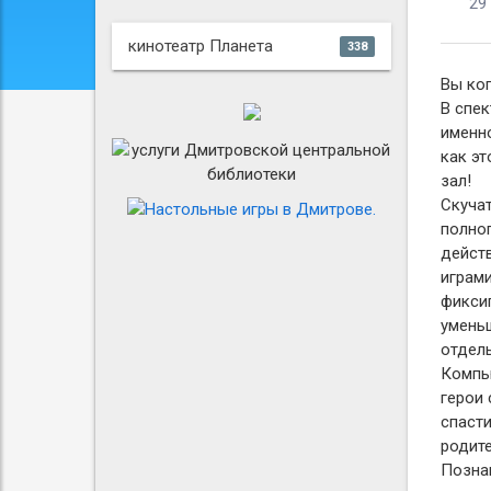
29
кинотеатр Планета
338
Вы ког
В спек
именно
как эт
зал!
Скучат
полно
дейст
играм
фикси
умень
отдель
Компь
герои 
спасти
родите
Познав