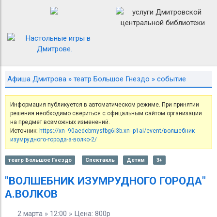
Афиша Дмитрова
»
театр Большое Гнездо
» событие
Информация публикуется в автоматическом режиме. При принятии
решения необходимо свериться с офицальным сайтом организации
на предмет возможных изменений.
Источник:
https://xn--90aedcbmysfbg6i3b.xn--p1ai/event/волшебник-
изумрудного-города-а-волко-2/
театр Большое Гнездо
Спектакль
Детям
3+
"ВОЛШЕБНИК ИЗУМРУДНОГО ГОРОДА"
А.ВОЛКОВ
2 марта » 12:00 » Цена: 800р