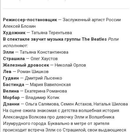
Режиссер-постановщик
— Заслуженный артист России
Алексей Блохин
Художник
— Татьяна Терентьева
В спектакле звучит музыка группы The Beatles
Роли
исполняют:
Элли
— Татьяна Константинова
Страшила
— Олег Хаустов
Железный
дровосек
— Николай Орлов
Лев
— Роман Шишков
Гудвин
— Дмитрий Лысенко
Бастинда
— Мария Вавилонская
Велина
— Екатерина Романова
Морбар
— Владимир Котик
Дзанни
— Ольга Салямова, Семен Астахов, Наталья Шилова
На сцене ожила знакомая с детства волшебная история
Александра Волкова про девочку Элли и Волшебника
Изумрудного города. Буквально в метре от зрителя
происходит встреча Элли со Страшилой, свои выдающиеся