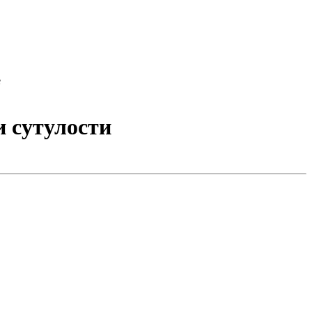
е
 сутулости