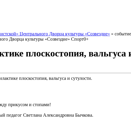
истской» Центрального Дворца культуры «Созвездие»
» событи
ого Дворца культуры «Созвездие»
Спорт
0+
ке плоскостопия, вальгуса и
актике плоскостопия, вальгуса и сутулости.
между прикусом и стопами!
ый педагог Светлана Александровна Бычкова.