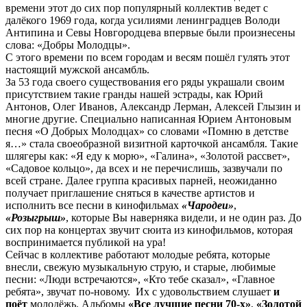
времени этот до сих пор популярный коллектив ведет с
далёкого 1969 года, когда усилиями ленинградцев Володи
Антипина и Севы Новгородцева впервые были произнесены
слова: «Добры Молодцы».
С этого времени по всем городам и весям пошёл гулять этот
настоящий мужской ансамбль.
За 53 года своего существования его ряды украшали своим
присутствием такие гранды нашей эстрады, как Юрий
Антонов, Олег Иванов, Александр Лерман, Алексей Глызин и
многие другие. Специально написанная Юрием Антоновым
песня «О Добрых Молодцах» со словами «Помню в детстве
я…» стала своеобразной визитной карточкой ансамбля. Такие
шлягеры как: «Я еду к морю», «Галина», «Золотой рассвет»,
«Садовое кольцо», да всех и не перечислишь, зазвучали по
всей стране. Далее группа красивых парней, неожиданно
получает приглашение сняться в качестве артистов и
исполнить все песни в кинофильмах
«Чародеи»
,
«Розыгрыш»
, которые Вы наверняка видели, и не один раз. До
сих пор на концертах звучит сюита из кинофильмов, которая
воспринимается публикой на ура!
Сейчас в коллективе работают молодые ребята, которые
внесли, свежую музыкальную струю, и старые, любимые
песни: «Люди встречаются», «Кто тебе сказал», «Главное
ребята», звучат по-новому. Их с удовольствием слушает
и
поёт
молодёжь. Альбомы
«Все лучшие песни 70-х»
,
«Золотой