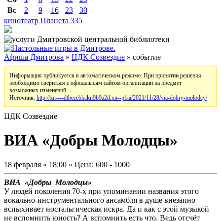
Вс
2
9
16
23
30
кинотеатр Планета
335
Афиша Дмитрова
»
ЦДК Созвездие
» событие
Информация публикуется в автоматическом режиме. При принятии решения
необходимо свериться с офицальным сайтом организации на предмет
возможных изменений.
Источник:
http://xn----dtbecebkckn9b9a2d.xn--p1ai/2021/11/28/via-dobry-molodcy/
ЦДК Созвездие
ВИА «Добры Молодцы»
18 февраля » 18:00 » Цена: 600 - 1000
ВИА «Добры Молодцы»
У людей поколения 70-х при упоминании названия этого
вокально-инструментального ансамбля в душе внезапно
вспыхивает ностальгическая искра. Да и как с этой музыкой
не вспомнить юность? А вспомнить есть что. Ведь отсчёт