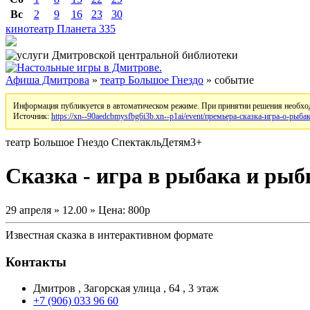
Вс
2
9
16
23
30
кинотеатр Планета
335
Афиша Дмитрова
»
театр Большое Гнездо
» событие
Информация публикуется в автоматическом режиме. При принятии решения необход
Источник:
https://xn--90aedcbmysfbg6i3b.xn--p1ai/event/премьера-сказка-игра-о-рыба
театр Большое Гнездо
Спектакль
Детям
3+
Сказка - игра в рыбака и ры
29 апреля » 12.00 » Цена: 800р
Известная сказка в интерактивном формате
Контакты
Дмитров , Загорская улица , 64 , 3 этаж
+7 (906) 033 96 60