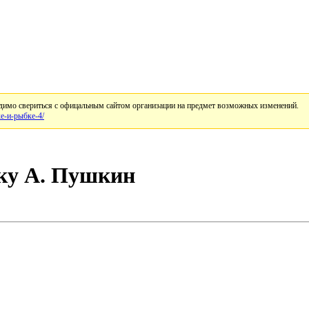
имо свериться с офицальным сайтом организации на предмет возможных изменений.
ке-и-рыбке-4/
бку А. Пушкин