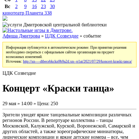
Вс
2
9
16
23
30
кинотеатр Планета
338
Афиша Дмитрова
»
ЦДК Созвездие
» событие
Информация публикуется в автоматическом режиме. При принятии решения
необходимо свериться с офицальным сайтом организации на предмет
возможных изменений.
Источник:
http://xn----dtbecebkckn9b9a2d.xn--p1ai/2021/07/29/koncert-kraski-tanca/
ЦДК Созвездие
Концерт «Краски танца»
29 мая » 14:00 » Цена: 250
Зрители увидят яркие танцевальные композиции различных
регионов России. В репертуаре коллектива – танцы
Московской, Калужской, Курской, Воронежской, Самарской и
других областей, а также хореографические миниатюры,
лирические композиции и яркие детские номера – все, чем