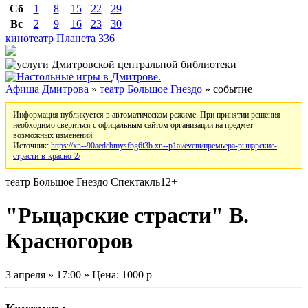
Сб
1
8
15
22
29
Вс
2
9
16
23
30
кинотеатр Планета
336
Афиша Дмитрова
»
театр Большое Гнездо
» событие
Информация публикуется в автоматическом режиме. При принятии решения
необходимо свериться с офицальным сайтом организации на предмет
возможных изменений.
Источник:
https://xn--90aedcbmysfbg6i3b.xn--p1ai/event/премьера-рыцарские-
страсти-в-красно-2/
театр Большое Гнездо
Спектакль
12+
"Рыцарские страсти" В.
Красногоров
3 апреля » 17:00 » Цена: 1000 р