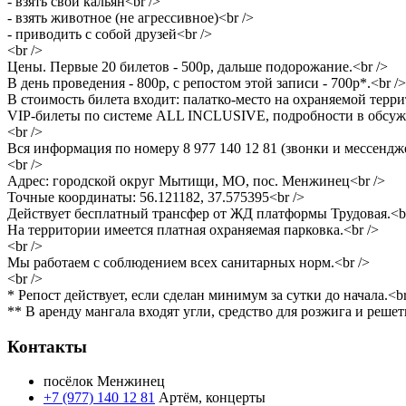
- взять свой кальян<br />
- взять животное (не агрессивное)<br />
- приводить с собой друзей<br />
<br />
Цены. Первые 20 билетов - 500р, дальше подорожание.<br />
В день проведения - 800р, с репостом этой записи - 700р*.<br />
В стоимость билета входит: палатко-место на охраняемой терри
VIP-билеты по системе ALL INCLUSIVE, подробности в обсуж
<br />
Вся информация по номеру 8 977 140 12 81 (звонки и мессендж
<br />
Адрес: городской округ Мытищи, МО, пос. Менжинец<br />
Точные координаты: 56.121182, 37.575395<br />
Действует бесплатный трансфер от ЖД платформы Трудовая.<br
На территории имеется платная охраняемая парковка.<br />
<br />
Мы работаем с соблюдением всех санитарных норм.<br />
<br />
* Репост действует, если сделан минимум за сутки до начала.<br
** В аренду мангала входят угли, средство для розжига и решет
Контакты
посёлок Менжинец
+7 (977) 140 12 81
Артём, концерты