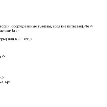
тории, оборудованные туалеты, вода (не питьевая).<br />
дении<br />
еры) или в ЛС<br />
 />
 />
ка.</p>