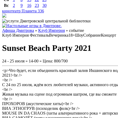
Вс
2
9
16
23
30
кинотеатр Планета
336
Афиша Дмитрова
»
Клуб Империя
» событие
Клуб Империя
Фестиваль
Вечеринка
18+
Шоу
Собрание
Концерт
Sunset Beach Party 2021
24 - 25 июля » 14-00 » Цена: 800/700
<p>Что будет, если объединить красивый залив Икшинского во
2021!<br />
<br />
С 24 по 25 июля, ждём всех любителей музыки, активного отды
<br />
Живая музыка на сцене под огромным шатром, где вы сможете по
<br />
ПРОХОРОВ (акустические хиты)<br />
ВИА ЭТНОГРУВ (психоделик фолк)<br />
MOUSE IN DA CHAOS (хиты альтернативного рока + авторское
ВИА САМОЛЁТ (хиты классического рока)<br />