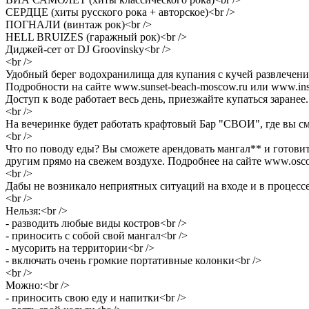
СЕРДЦЕ (хиты русского рока + авторское)<br />
ПОГНАЛИ (винтаж рок)<br />
HELL BRUIZES (гаражный рок)<br />
Диджей-сет от DJ Groovinsky<br />
<br />
Удобный берег водохранилища для купания с кучей развлечений: 
Подробности на сайте www.sunset-beach-moscow.ru или www.ins
Доступ к воде работает весь день, приезжайте купаться заранее.
<br />
На вечеринке будет работать крафтовый Бар "СВОИ", где вы см
<br />
Что по поводу еды? Вы сможете арендовать мангал** и готовит
другим прямо на свежем воздухе. Подробнее на сайте www.oscoc
<br />
Дабы не возникало неприятных ситуаций на входе и в процессе, 
<br />
Нельзя:<br />
- разводить любые виды костров<br />
- приносить с собой свой мангал<br />
- мусорить на территории<br />
- включать очень громкие портативные колонки<br />
<br />
Можно:<br />
- приносить свою еду и напитки<br />