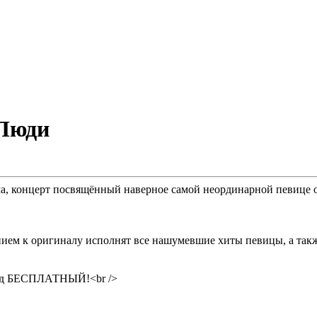
Люди
бома, концерт посвящённый наверное самой неординарной певиц
 к оригиналу исполнят все нашумевшие хиты певицы, а также п
вход БЕСПЛАТНЫЙ!<br />