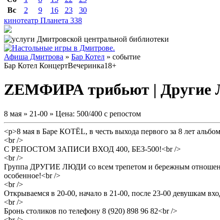
Вс
2
9
16
23
30
кинотеатр Планета
338
Афиша Дмитрова
»
Бар Котел
» событие
Бар Котел
Концерт
Вечеринка
18+
ZЕМФИРА трибьют | Другие 
8 мая » 21-00 » Цена: 500/400 с репостом
<p>8 мая в Баре КОТЁL, в честь выхода первого за 8 лет аль
<br />
С РЕПОСТОМ ЗАПИСИ ВХОД 400, БЕЗ-500!<br />
<br />
Группа ДРУГИЕ ЛЮДИ со всем трепетом и бережным отношением
особенное!<br />
<br />
Открываемся в 20-00, начало в 21-00, после 23-00 девушкам 
<br />
Бронь столиков по телефону 8 (920) 898 96 82<br />
<br />