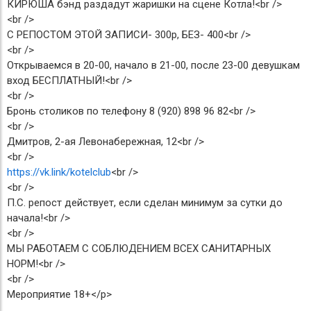
КИРЮША бэнд раздадут жаришки на сцене Котла!<br />
<br />
С РЕПОСТОМ ЭТОЙ ЗАПИСИ- 300р, БЕЗ- 400<br />
<br />
Открываемся в 20-00, начало в 21-00, после 23-00 девушкам
вход БЕСПЛАТНЫЙ!<br />
<br />
Бронь столиков по телефону 8 (920) 898 96 82<br />
<br />
Дмитров, 2-ая Левонабережная, 12<br />
<br />
https://vk.link/kotelclub
<br />
<br />
П.С. репост действует, если сделан минимум за сутки до
начала!<br />
<br />
МЫ РАБОТАЕМ С СОБЛЮДЕНИЕМ ВСЕХ САНИТАРНЫХ
НОРМ!<br />
<br />
Мероприятие 18+</p>