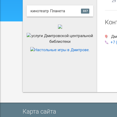
29
кинотеатр Планета
337
Кон
Дми
+7 
Карта сайта