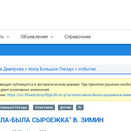
ть
Объявления
Справочник
а Дмитрова
»
театр Большое Гнездо
» событие
мация публикуется в автоматическом режиме. При принятии решения необх
едмет возможных изменений.
ник:
https://xn--90aedcbmysfbg6i3b.xn--p1ai/event/жила-была-сыроежка-в-зими
 Большое Гнездо
Спектакль
Детям
3+
ЛА-БЫЛА СЫРОЕЖКА" В. ЗИМИН