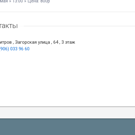
 мая » 13:00 » Цена: 800р
такты
тров , Загорская улица , 64 , 3 этаж
(906) 033 96 60