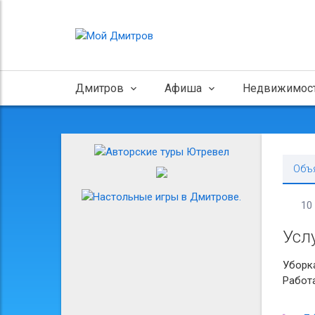
Дмитров
Афиша
Недвижимос
Объ
10
Усл
Уборкa
Рабoт