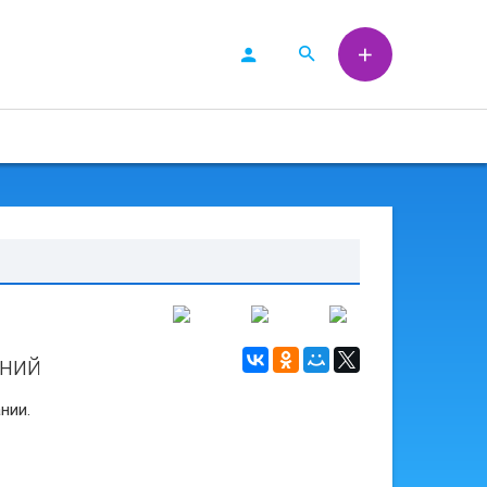
ений
нии.