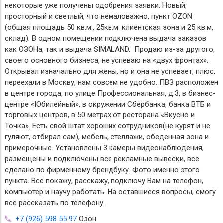
некоторые уже получены одобрения заявки. Новый,
просторный и светлый, что немаловажно, пункт OZON
(общая площадь 50 кв.м., 25кв.м. клиентская зона и 25 кв.м.
склад). В одном помещении подключена выдача заказов
как ОЗОНа, так и выдача SIMALAND. Продаю из-за другого,
своего основного бизнеса, не успеваю на «двух фронтах».
Открывал изначально для жены, но и она не успевает, плюс,
переехали в Москву, нам совсем не удобно. ПВЗ расположен
в центре города, по улице Профессиональная, д.3, в бизнес-
центре «Юбилейный», в окружении Сбербанка, банка ВТБ и
торговых центров, в 50 метрах от ресторана «Вкусно и
Точка». Есть свой штат хороших сотрудников(не курят и не
гуляют, отбирал сам), мебель, стеллажи, обеденная зона и
примерочные. Установлены 3 камеры видеонаблюдения,
размещены и подключены все рекламные вывески, всё
сделано по фирменному брендбуку. Фото именно этого
пункта. Всё покажу, расскажу, подключу Вам на телефон,
компьютер и научу работать. На оставшиеся вопросы, смогу
всё рассказать по телефону.
+7 (926) 598 55 97
Озон