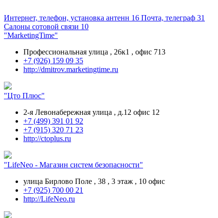
Интернет, телефон, установка антенн
16
Почта, телеграф
31
Салоны сотовой связи
10
"MarketingTime"
Профессиональная улица , 26к1 , офис 713
+7 (926) 159 09 35
http://dmitrov.marketingtime.ru
"Цто Плюс"
2-я Левонабережная улица , д.12 офис 12
+7 (499) 391 01 92
+7 (915) 320 71 23
http://ctoplus.ru
"LifeNeo - Магазин систем безопасности"
улица Бирлово Поле , 38 , 3 этаж , 10 офис
+7 (925) 700 00 21
http://LifeNeo.ru