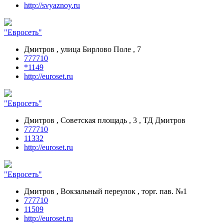
http://svyaznoy.ru
"Евросеть"
Дмитров , улица Бирлово Поле , 7
777710
*1149
http://euroset.ru
"Евросеть"
Дмитров , Советская площадь , 3 , ТД Дмитров
777710
11332
http://euroset.ru
"Евросеть"
Дмитров , Вокзальный переулок , торг. пав. №1
777710
11509
http://euroset.ru