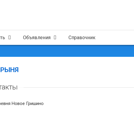
ть
Объявления
Справочник
БРЫНЯ
такты
евня Новое Гришино