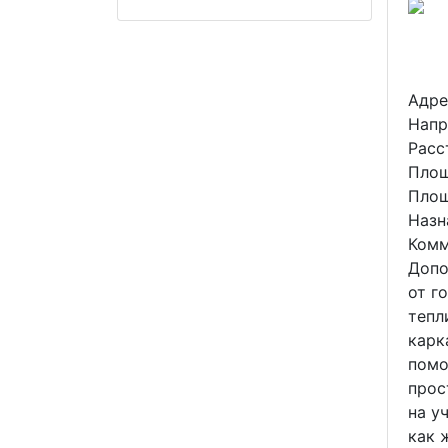
Адре
Напр
Расс
Площ
Площ
Назн
Комм
Допо
от г
тепл
карк
помо
прос
на у
как 