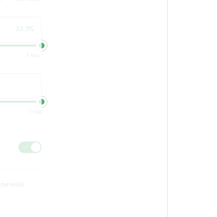
33.3%
1 тыс.
1 год
бличной