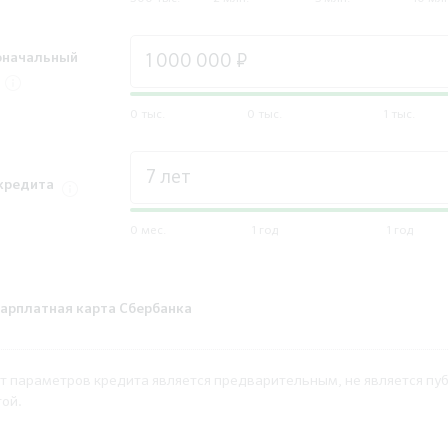
оначальный
0 тыс.
0 тыс.
1 тыс.
кредита
0 мес.
1 год
1 год
зарплатная карта Сбербанка
т параметров кредита является предварительным, не является пу
ой.