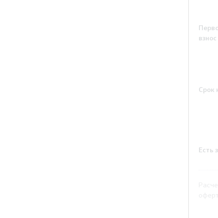
Перв
взнос
Срок
Есть 
Расче
оферт