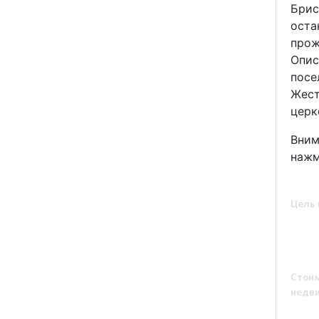
Брис
оста
прож
Опис
посе
Жест
церк
Вним
наж
Цель 
Стои
недв