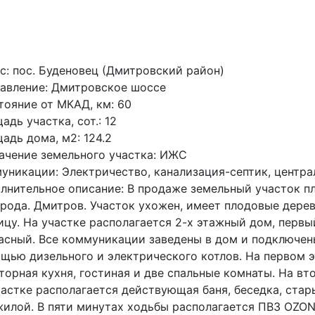
с: пос. Буденовец (Дмитровский район)
авление: Дмитровское шоссе
тояние от МКАД, км: 60
адь участка, сот.: 12
адь дома, м2: 124.2
ачение земельного участка: ИЖС
уникации: Электричество, канализация-септик, центр
лнительное описание: В продаже земельный участок пл
орода. Дмитров. Участок ухожен, имеет плодовые дерев
ицу. На участке располагается 2-х этажный дом, первы
асный. Все коммуникации заведены в дом и подключен
щью дизельного и электрического котлов. На первом э
торная кухня, гостиная и две спальные комнаты. На вт
частке располагается действующая баня, беседка, ста
жилой. В пяти минутах ходьбы располагается ПВЗ OZON 