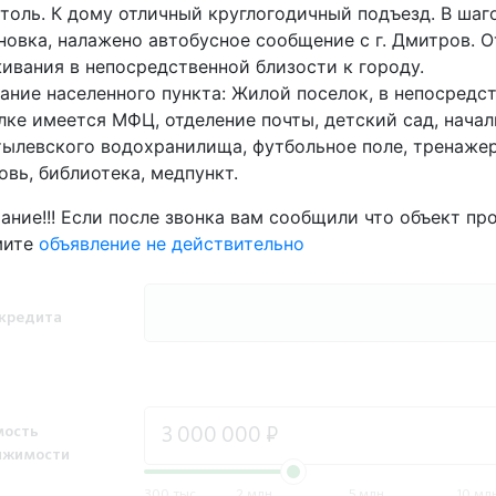
толь. К дому отличный круглогодичный подъезд. В шаг
новка, налажено автобусное сообщение с г. Дмитров. О
ивания в непосредственной близости к городу.
ание населенного пункта: Жилой поселок, в непосредс
лке имеется МФЦ, отделение почты, детский сад, нача
ылевского водохранилища, футбольное поле, тренажер
овь, библиотека, медпункт.
ание!!! Если после звонка вам сообщили что объект пр
мите
объявление не действительно
кредита
мость
ижимости
300 тыс.
2 млн.
5 млн.
10 млн